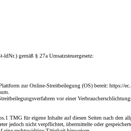
t-ldNr.) gemäß § 27a Umsatzsteuergesetz:
lattform zur Online-Streitbeilegung (OS) bereit: https://e
sum.
n Streitbeilegungsverfahren vor einer Verbraucherschlichtung
bs.1 TMG für eigene Inhalte auf diesen Seiten nach den a
ter jedoch nicht verpflichtet, übermittelte oder gespeich
 eine rechtswidrige Tätigkeit hinweisen.